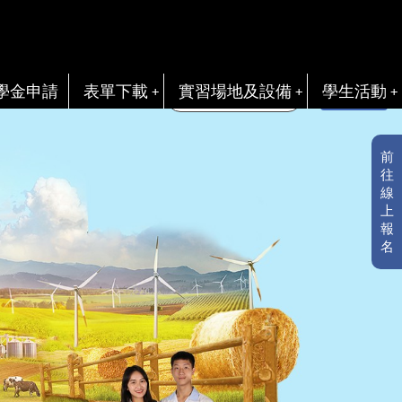
學金申請
表單下載
實習場地及設備
學生活動
電子書
前
往
線
上
報
名