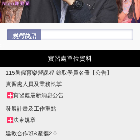
熱門快訊
:::
實習處單位資料
115暑假育樂營課程 錄取學員名冊【公告】
實習處人員及業務執掌
Tree
實習處最新消息公告
Collapse
view,
node
發展計畫及工作重點
法令規章
Collapse
node
建教合作班&產攜2.0