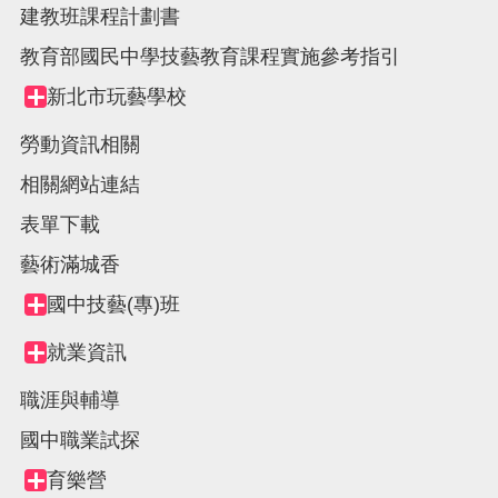
建教班課程計劃書
教育部國民中學技藝教育課程實施參考指引
新北市玩藝學校
Collapse
node
勞動資訊相關
相關網站連結
表單下載
藝術滿城香
國中技藝(專)班
Collapse
node
就業資訊
Collapse
node
職涯與輔導
國中職業試探
育樂營
Collapse