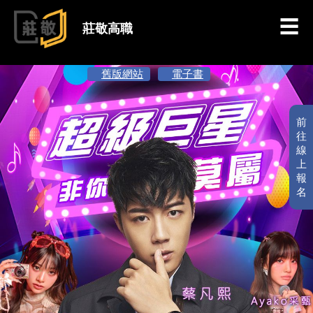
跳到主要內容
莊敬高職
舊版網站
電子書
前
往
線
上
報
名