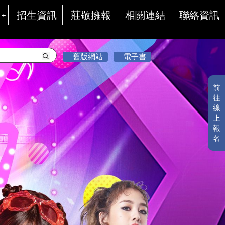
招生資訊
莊敬擁報
相關連結
聯絡資訊
舊版網站
電子書
前
往
線
上
報
名