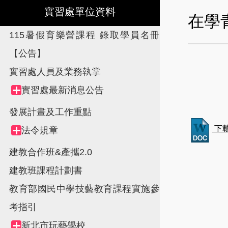
實習處單位資料
在學
115暑假育樂營課程 錄取學員名冊
【公告】
實習處人員及業務執掌
Tree
實習處最新消息公告
Collapse
view,
node
發展計畫及工作重點
下
法令規章
Collapse
node
建教合作班&產攜2.0
建教班課程計劃書
教育部國民中學技藝教育課程實施參
考指引
新北市玩藝學校
Collapse