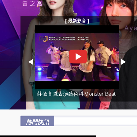
[ 最新影音 ]
◀
▶
莊敬高職表演藝術科Ｍonster Beat..
熱門快訊
:::