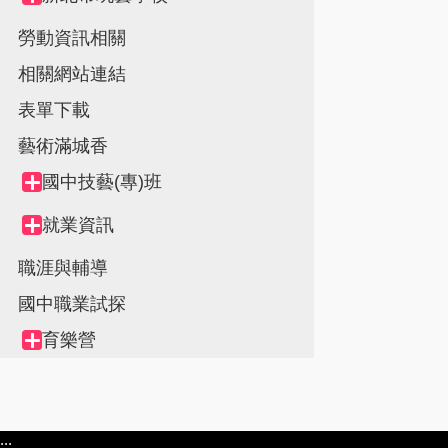
node
勞動資訊相關
相關網站連結
表單下載
藝術滿城香
國中技藝(專)班
Collapse
node
就業資訊
Collapse
node
職涯與輔導
國中職業試探
育樂營
Collapse
node
:::