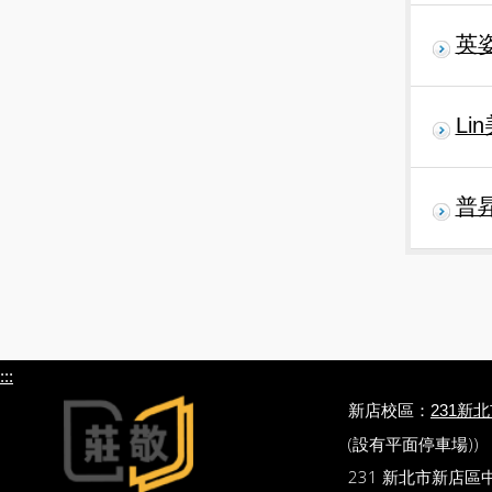
英
Li
普
:::
新店校區：
231新
(設有平面停車場))
231 新北市新店區