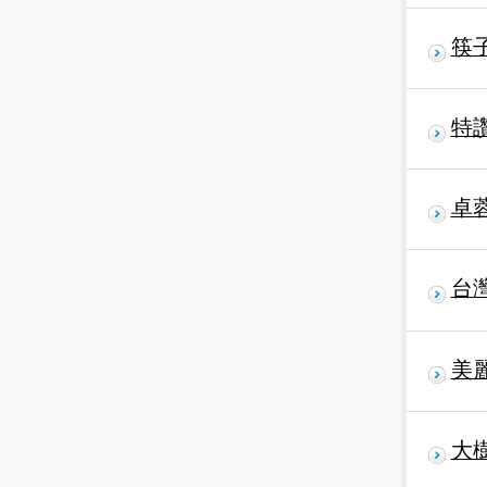
筷
特
卓
台
美
大