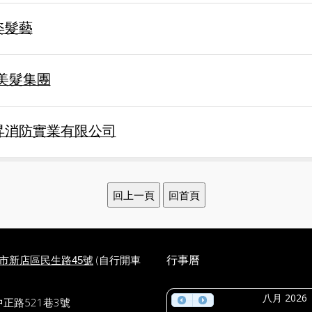
姿髮藝
n美髮集團
昇消防實業有限公司
(自行開車
行事曆
北市新店區民生路45號
八月 2026
中正路521巷3號