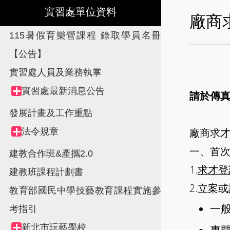
實習處單位資料
廠商
115暑假育樂營課程 錄取學員名冊
【公告】
實習處人員及業務執掌
Tree
實習處最新消息公告
Collapse
請於傳
view,
node
發展計畫及工作重點
廠商求
法令規章
Collapse
node
一、首
建教合作班&產攜2.0
1.
求才登
建教班課程計劃書
2.立案
教育部國民中學技藝教育課程實施參
一
考指引
新北市玩藝學校
Collapse