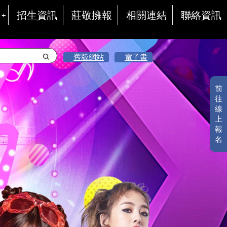
招生資訊
莊敬擁報
相關連結
聯絡資訊
舊版網站
電子書
前
往
線
上
報
名