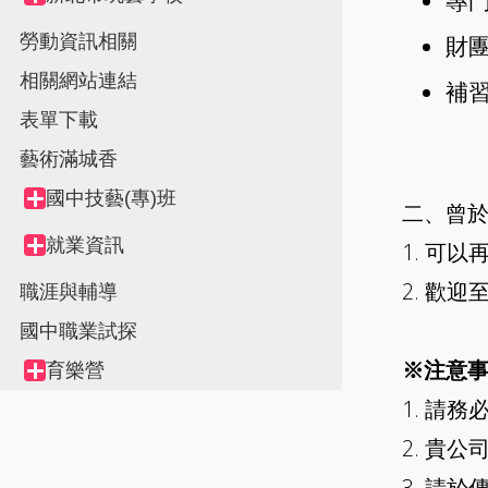
專
node
勞動資訊相關
財
相關網站連結
補
表單下載
藝術滿城香
國中技藝(專)班
Collapse
二、曾
node
就業資訊
Collapse
1. 可
node
2. 歡
職涯與輔導
國中職業試探
※注意
育樂營
Collapse
node
1. 請
2. 貴
3. 請