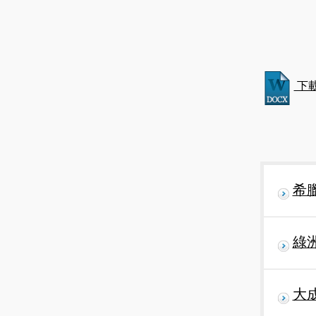
下
希
綠
大