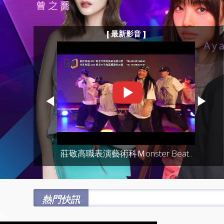
[ 最新影音 ]
◀
▶
莊敬高職表演藝術科Ｍonster Beat..
熱門快訊
:::