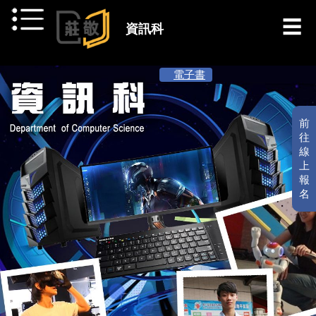
跳到主要內容
資訊科
[ 最新消息 ]
電子書
前
往
線
上
報
名