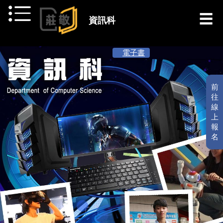
跳到主要內容
資訊科
[ 最新消息 ]
電子書
前
往
線
上
報
名