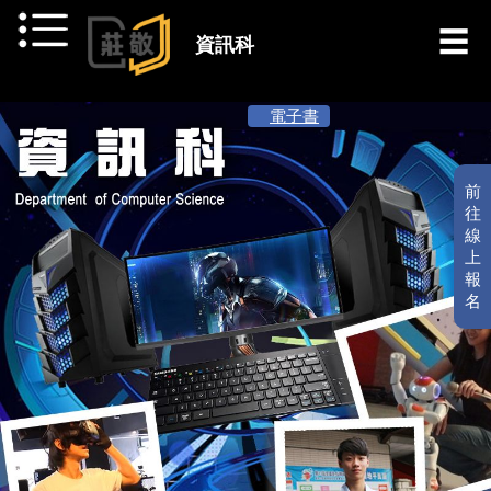
跳到主要內容
資訊科
[ 最新消息 ]
電子書
前
往
線
上
報
名