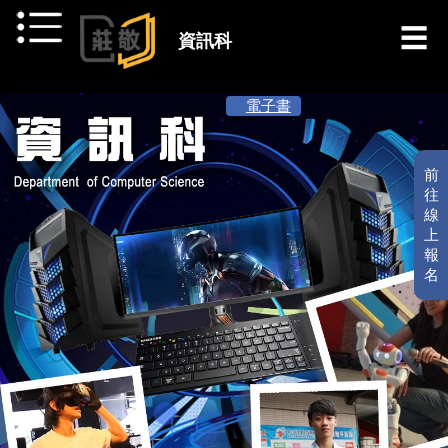
跳到主要內容
資訊科
[ 最新消息 ]
電子書
前
往
線
上
報
名