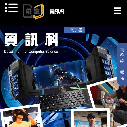
跳到主要內容
資訊科
[ 最新消息 ]
電子書
前
往
線
上
報
名