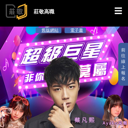
跳到主要內容
莊敬高職
舊版網站
電子書
前
往
線
上
報
名