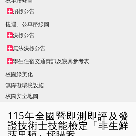
校車路線圖
Tree
招標公告
Collapse
view,
node
捷運、公車路線圖
決標公告
Collapse
node
無法決標公告
Collapse
node
學生住宿交通資訊及寢具參考表
Collapse
node
校園綠美化
無障礙環境設施
校園安全地圖
115年全國暨即測即評及發
證技術士技能檢定「非生鮮
蔬果類」採購案