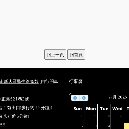
(自行開車
行事曆
北市新店區民生路45號
八月 2026
中正路521巷3號
1 號出口(步行約 15分鐘))
Sun
Mon
Tue
Wed
 步行約6分鐘)
26
27
28
29
56
2
3
4
5