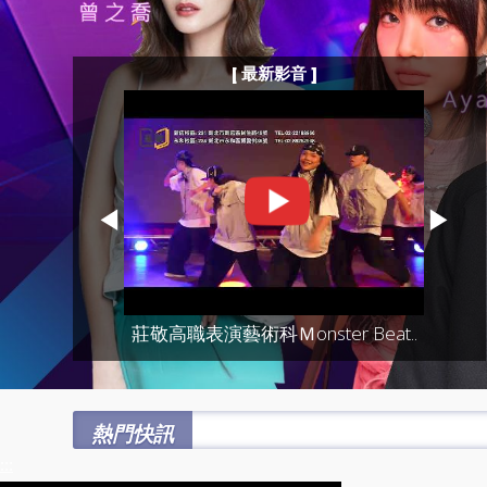
[ 最新影音 ]
◀
▶
莊敬高職表演藝術科Ｍonster Beat..
熱門快訊
:::