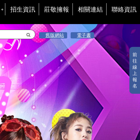
招生資訊
莊敬擁報
相關連結
聯絡資訊
舊版網站
電子書
前
往
線
上
報
名