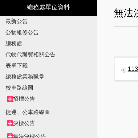
總務處單位資料
無法
最新公告
公物維修公告
總務處
代收代辦費相關公告
表單下載
1
總務處業務職掌
校車路線圖
Tree
招標公告
Collapse
view,
node
捷運、公車路線圖
決標公告
Collapse
node
無法決標公告
Collapse