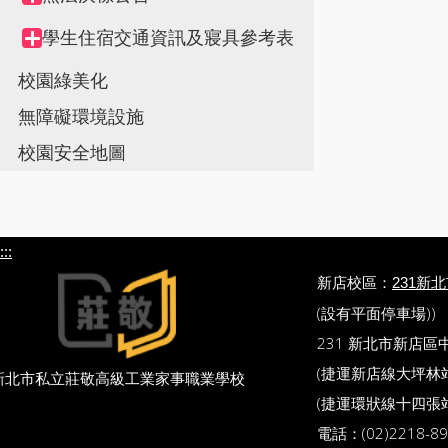
node
學生住宿交通資訊及寢具參考表
Collapse
node
校園綠美化
無障礙環境設施
校園安全地圖
:::
新店校區：
231新
(設有平面停車場))
231 新北市新店區
(捷運新店線大坪林站 
新北市私立莊敬高級工業家事職業學校
(捷運環狀線十四張站
電話：(02)2218-89