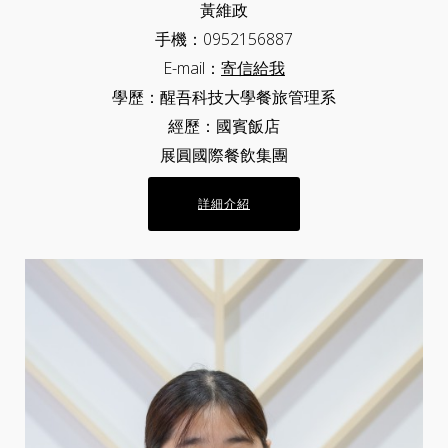
黃維政
手機：0952156887
E-mail：
寄信給我
學歷：醒吾科技大學餐旅管理系
經歷：國賓飯店
展圓國際餐飲集團
詳細介紹