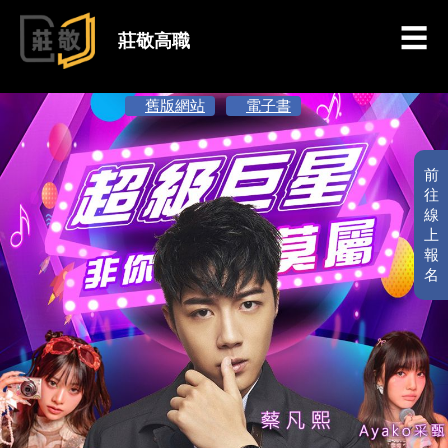
跳到主要內容
莊敬高職
舊版網站
電子書
前
往
線
上
報
名