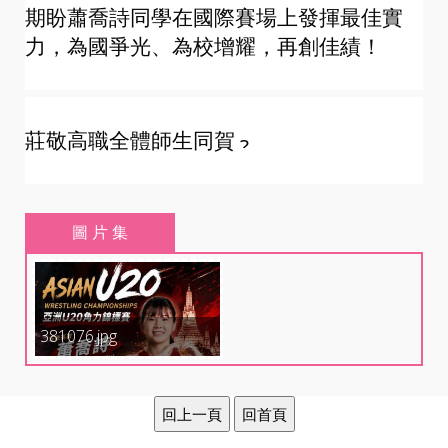
期盼蕭喬詩同學在國際賽場上發揮最佳實
力，為國爭光、為校增耀，再創佳績！
莊敬高職全體師生同賀 
圖 片 集
381076.jpg