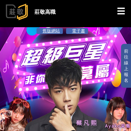
跳到主要內容
莊敬高職
舊版網站
電子書
前
往
線
上
報
名