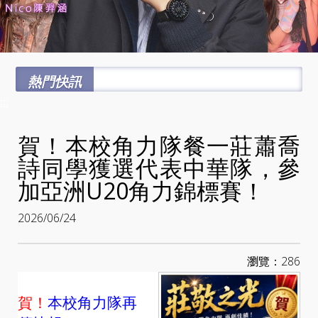
熱門快訊
:::
賀！本校角力隊餐一莊蕭喬
詩同學獲選代表中華隊，參
加亞洲U20角力錦標賽！
2026/06/24
瀏覽：286
賀！
本校角力隊再