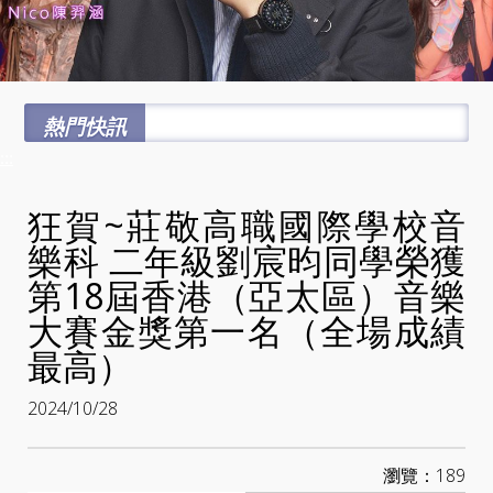
熱門快訊
:::
狂賀~莊敬高職國際學校音
樂科 二年級劉宸昀同學榮獲
第18屆香港（亞太區）音樂
大賽金獎第一名（全場成績
最高）
2024/10/28
瀏覽：189