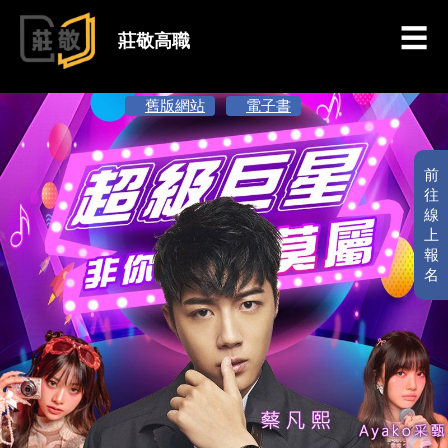
跳到主要內容
莊敬高職
舊版網站
電子書
前
往
線
上
報
名