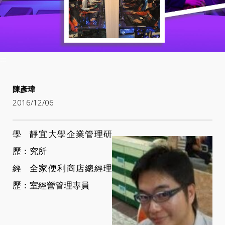
:::
陳彥瑋
2016/12/06
學
靜宜大學企業管理研
歷：
究所
經
全家便利商店總經理
歷：
室經營管理專員