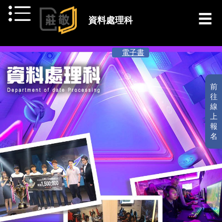
跳到主要內容
資料處理科
[ 最新消息 ]
電子書
前
往
線
上
報
名