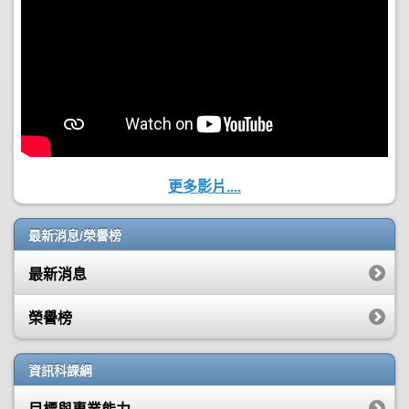
更多影片....
最新消息/榮譽榜
最新消息
榮譽榜
資訊科課綱