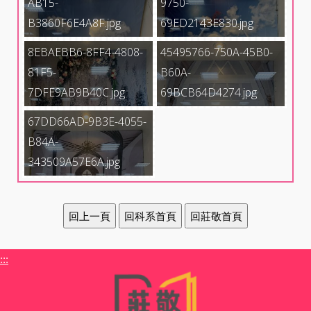
AB15-
9750-
B3860F6E4A8F.jpg
69ED2143E830.jpg
8EBAEBB6-8FF4-4808-
45495766-750A-45B0-
81F5-
B60A-
7DFE9AB9B40C.jpg
69BCB64D4274.jpg
67DD66AD-9B3E-4055-
B84A-
343509A57E6A.jpg
:::