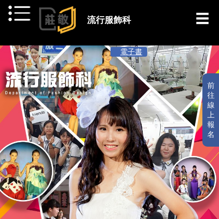
跳到主要內容
流行服飾科
[ 最新消息 ]
電子書
前
往
線
上
報
名