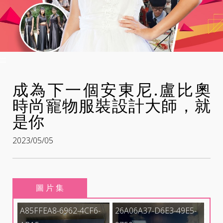
:::
成為下一個安東尼.盧比奧
時尚寵物服裝設計大師，就
是你
2023/05/05
圖 片 集
A85FFEA8-6962-4CF6-
26A06A37-D6E3-49E5-