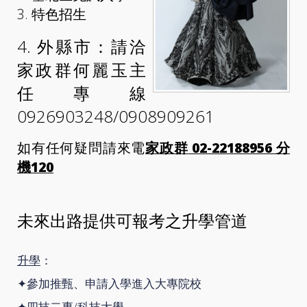
3. 特色招生
4. 外縣市：請洽
家政群
何麗玉主
任專線
0926903248/0908909261
02-22188956
分
如有任何疑問請來電
家政群
機
120
未來出路提供可報考之升學管道
升學
：
✦參加推甄、申請入學進入大專院校
✦
四技二專/科技大學