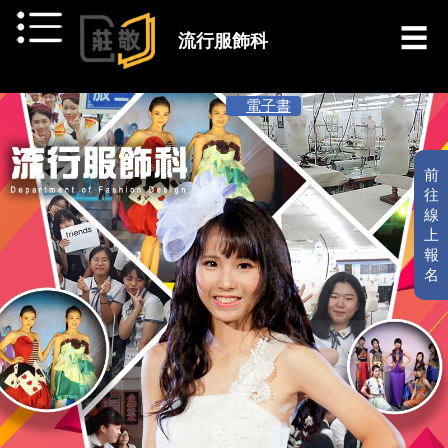
跳到主要內容
流行服飾科
[ 最新消息 ]
電子書
前
往
線
上
報
名