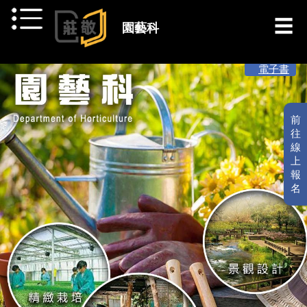
跳到主要內容
園藝科
[ 最新消息 ]
電子書
前
往
線
上
報
名