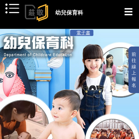
跳到主要內容
幼兒保育科
[ 最新消息 ]
電子書
前
往
線
上
報
名