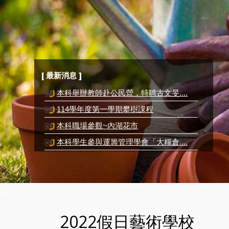
[ 最新消息 ]
114學年度第一學期攀樹課程
本科職場參觀~內湖花市
本科學生參與運籌管理學會「大糧倉....
本科學生參加「2024青春花壇大賞」....
本科舉辦教師赴公民營，特聘古文旻....
:::
2022假日藝術學校