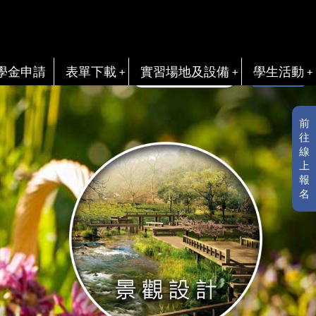
學金申請
表單下載
實習場地及設備
學生活動
電子書
前
往
線
上
報
名